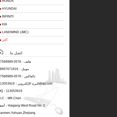
HONDA
HYUNDAI
INFINITI
KIA
LANDWIND (JMC)
أكثر
اتصل بنا
هاتف：
0576-87568989
موبيل：
8957671816
بالفاكس：
0576-87568989
113053919@qq.com
البريد الإلكتروني：
QQ：
113053919
.I.C：
MR.Chen
Haigang West Road No. 2
أضف：
anmen,Yuhuan,Zhejiang.