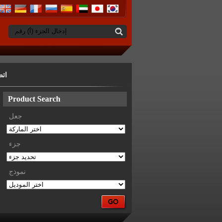
إدخال الجزء (أ) رقم
ات
Product Search
جعل
جزء
نموذج