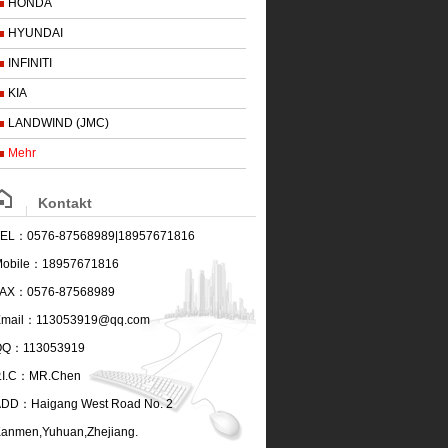
HONDA
HYUNDAI
INFINITI
KIA
LANDWIND (JMC)
Mehr
Kontakt
TEL：
0576-87568989|18957671816
obile：
18957671816
FAX：
0576-87568989
mail：
113053919@qq.com
QQ：
113053919
.I.C：
MR.Chen
ADD：
Haigang West Road No. 2
anmen,Yuhuan,Zhejiang.